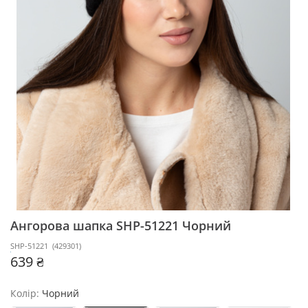
Ангорова шапка SHP-51221
Чорний
SHP-51221
(
429301
)
639 ₴
Колір:
Чорний