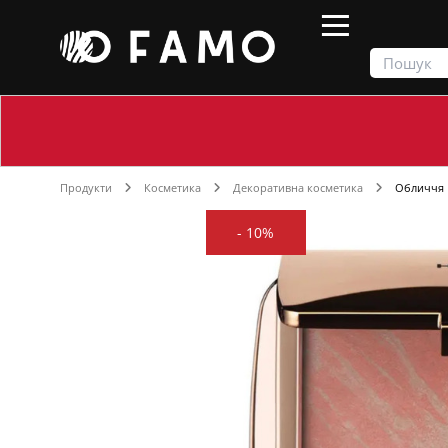
Продукти
Косметика
Декоративна косметика
Обличчя
-
10%