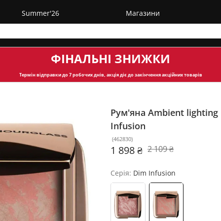
Summer'26
Магазини
ФІНАЛЬНІ ЗНИЖКИ
Термін відправки
до 7 робочих днів, акція діє до закінчення акційних товарів
Рум'яна Ambient lighting 
Infusion
(
462830
)
1 898 ₴
2 109 ₴
Серія:
Dim Infusion