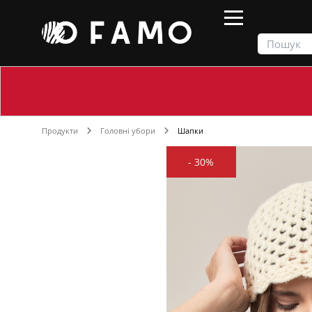
Продукти
Головні убори
Шапки
-
30%