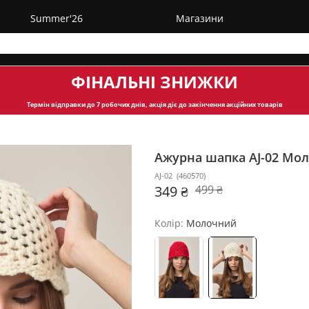
Summer'26
Магазини
ФІНАЛЬНІ ЗНИЖКИ
Термін відправки
до 7 робочих днів, акція діє до закінчення акційних товарів
Ажурна шапка AJ-02
Мол
AJ-02
(
460570
)
349 ₴
499 ₴
Колір:
Молочний