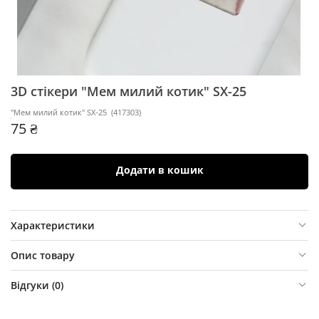
3D стікери "Мем милий котик" SX-25
"Мем милий котик" SX-25
(
417303
)
75 ₴
Додати в кошик
Характеристики
Опис товару
Відгуки (
0
)