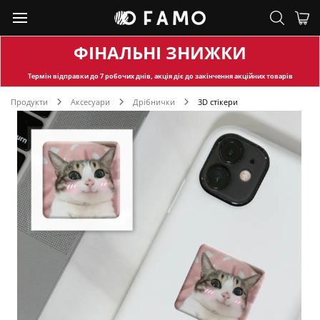
ФІНАЛЬНІ ЗНИЖКИ
Термін відправки
до 7 робочих днів, акція діє до закінчення акційних товарів
Продукти
Аксесуари
Дрібнички
3D стікери