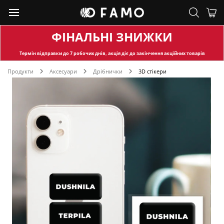
ФІНАЛЬНІ ЗНИЖКИ
Термін відправки
до 7 робочих днів, акція діє до закінчення акційних товарів
Продукти
Аксесуари
Дрібнички
3D стікери