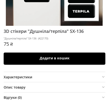
3D стікери "Душніла/терпіла" SX-136
"Душніла/терпіла" SX-136
(
422170
)
75 ₴
Додати в кошик
Характеристики
Опис товару
Відгуки (
0
)