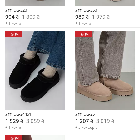
Уггі UG-320
Уггі UG-350
904 ₴
1 809 ₴
989 ₴
1 979 ₴
+ 1 колір
+ 1 колір
-
50%
-
60%
Уггі UG-24451
Уггі UG-25
1 529 ₴
3 059 ₴
1 207 ₴
3 019 ₴
+ 1 колір
+ 5 кольорів
-
50%