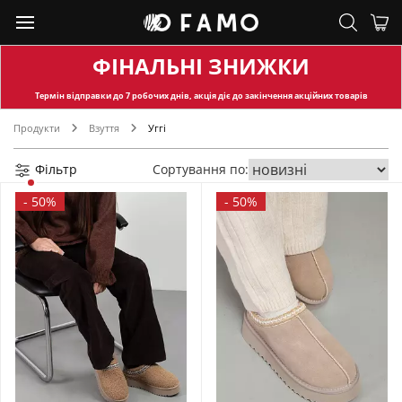
ФІНАЛЬНІ ЗНИЖКИ
Термін відправки
до 7 робочих днів, акція діє до закінчення акційних товарів
Продукти
Взуття
Уггі
Фільтр
Сортування по:
-
50%
-
50%