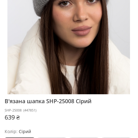
В'язана шапка SHP-25008
Сірий
SHP-25008
(
447851
)
639 ₴
Колір:
Сірий