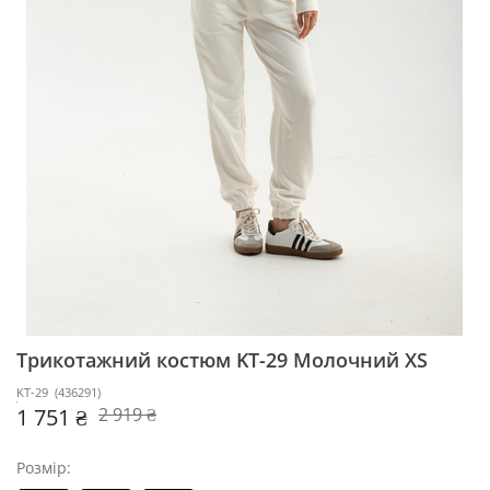
Трикотажний костюм KT-29
Молочний XS
KT-29
(
436291
)
1 751 ₴
2 919 ₴
Розмір: