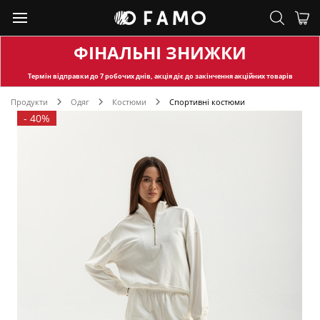
ФІНАЛЬНІ ЗНИЖКИ
Термін відправки
до 7 робочих днів, акція діє до закінчення акційних товарів
Продукти
Одяг
Костюми
Спортивні костюми
-
40%