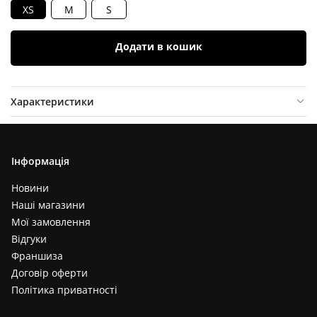
XS
M
S
Додати в кошик
Характеристики
Опис товару
Інформація
Відгуки (
0
)
Новини
Наші магазини
Мої замовлення
Відгуки
Франшиза
Договір оферти
Політика приватності