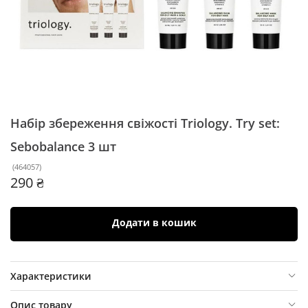
Набір збереження свіжості Triology. Try set:
Sebobalance
3 шт
(
464057
)
290 ₴
Додати в кошик
Характеристики
Опис товару