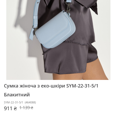
Сумка жіноча з еко-шкіри SYM-22-31-5/1
Блакитний
SYM-22-31-5/1
(
464088
)
911 ₴
1 139 ₴