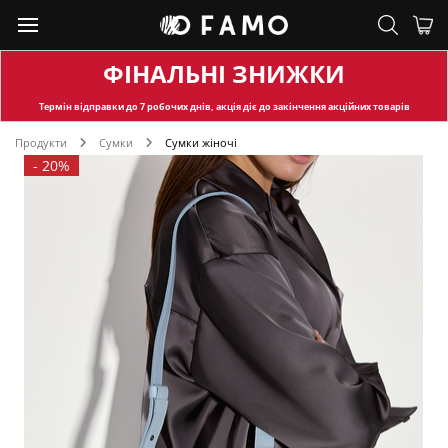
ФІНАЛЬНІ ЗНИЖКИ
Термін відправки
до 7 робочих днів, акція діє до закінчення акційних товарів
Продукти
Сумки
Сумки жіночі
-
20%