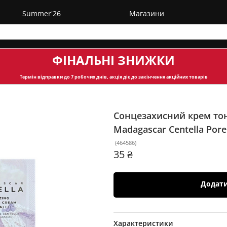
Summer'26
Магазини
ФІНАЛЬНІ ЗНИЖКИ
Термін відправки
до 7 робочих днів, акція діє до закінчення акційних товарів
Сонцезахисний крем тон
Madagascar Centella Pore
(
464586
)
35 ₴
Додат
Характеристики