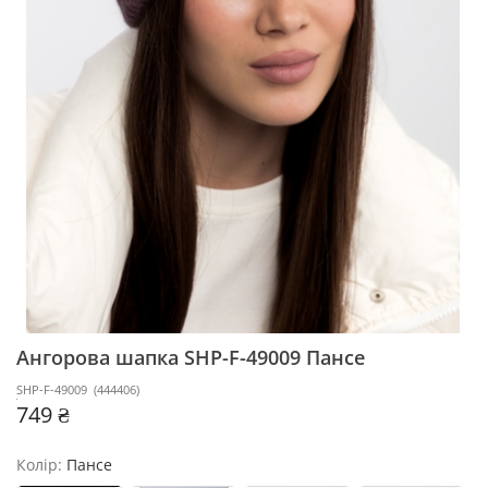
Ангорова шапка SHP-F-49009
Пансе
SHP-F-49009
(
444406
)
749 ₴
Колір:
Пансе