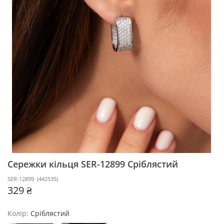
Сережки кільця SER-12899
Сріблястий
SER-12899
(
442535
)
329 ₴
Колір:
Сріблястий