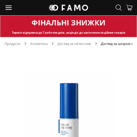
ФІНАЛЬНІ ЗНИЖКИ
Термін відправки
до 7 робочих днів, акція діє до закінчення акційних товарів
Продукти
Косметика
Догляд за обличчям
Догляд за шкірою на