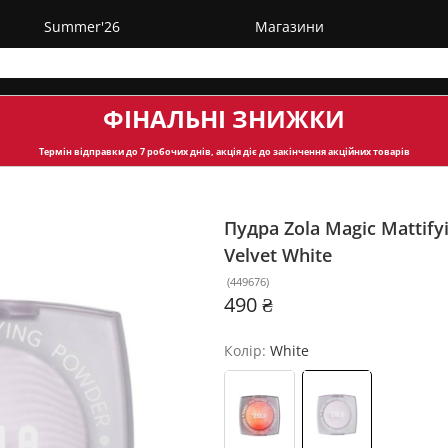
Summer'26
Магазини
ФІНАЛЬНІ ЗНИЖКИ
Термін відправки
до 7 робочих днів, акція діє до закінчення акційних товарів
Пудра Zola Magic Mattify
Velvet
White
(
449676
)
490 ₴
Колір:
White