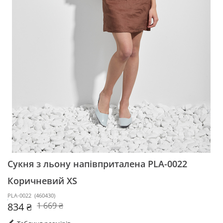
Сукня з льону напівприталена PLA-0022
Коричневий XS
PLA-0022
(
460430
)
834 ₴
1 669 ₴