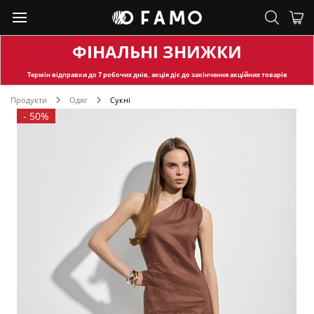
ФІНАЛЬНІ ЗНИЖКИ
Термін відправки
до 7 робочих днів, акція діє до закінчення акційних товарів
Продукти
Одяг
Сукні
-
50%