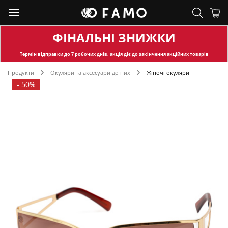
ФІНАЛЬНІ ЗНИЖКИ
Термін відправки
до 7 робочих днів, акція діє до закінчення акційних товарів
Продукти
Окуляри та аксесуари до них
Жіночі окуляри
-
50%