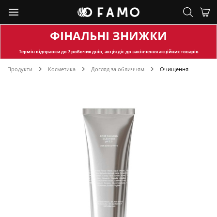
ФІНАЛЬНІ ЗНИЖКИ
Термін відправки
до 7 робочих днів, акція діє до закінчення акційних товарів
Продукти
Косметика
Догляд за обличчям
Очищення