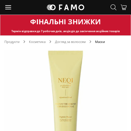
ФІНАЛЬНІ ЗНИЖКИ
Термін відправки
до 7 робочих днів, акція діє до закінчення акційних товарів
Продукти
Косметика
Догляд за волоссям
Маски