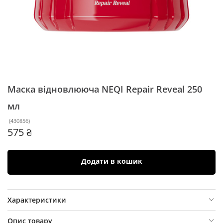
Маска відновлююча NEQI Repair Reveal
250
мл
(
430856
)
575 ₴
Додати в кошик
Характеристики
Опис товару