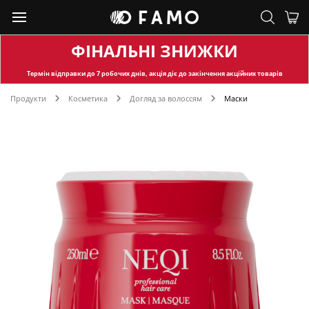
ФІНАЛЬНІ ЗНИЖКИ
Термін відправки
до 7 робочих днів, акція діє до закінчення акційних товарів
Продукти
Косметика
Догляд за волоссям
Маски