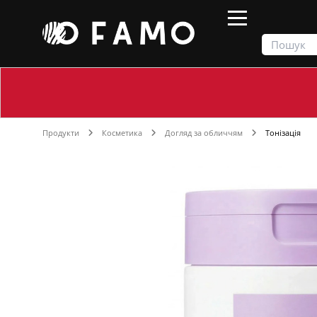
Продукти
Косметика
Догляд за обличчям
Тонізація