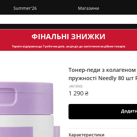
Summer'26
Магазини
ФІНАЛЬНІ ЗНИЖКИ
Термін відправки
до 7 робочих днів, акція діє до закінчення акційних товарів
Тонер-педи з колагеном
пружності Needly 80 шт
(
461850
)
1 290 ₴
Додат
Характеристики