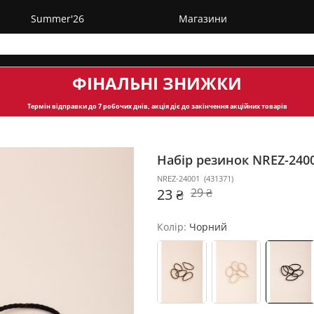
Summer'26
Магазини
ФІНАЛЬНІ ЗНИЖКИ
Термін відправки
до 7 робочих днів, акція діє до закінчення акційних товарів
Набір резинок NREZ-240
NREZ-24001
(
431371
)
23 ₴
29 ₴
Колір:
Чорний