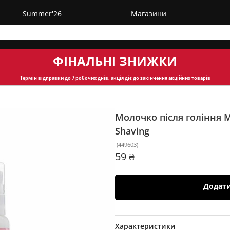
Summer'26
Магазини
ФІНАЛЬНІ ЗНИЖКИ
Термін відправки
до 7 робочих днів, акція діє до закінчення акційних товарів
Молочко після гоління 
Shaving
(
449603
)
59 ₴
Додат
Характеристики