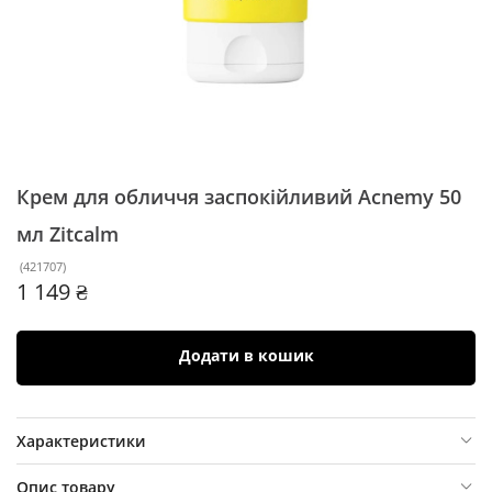
Крем для обличчя заспокійливий Acnemy 50
мл
Zitcalm
(
421707
)
1 149 ₴
Додати в кошик
Характеристики
Опис товару