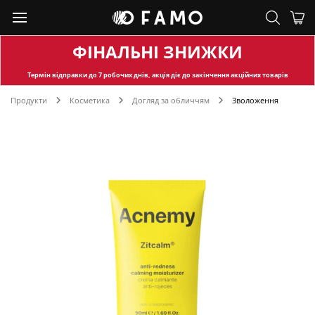
ФІНАЛЬНІ ЗНИЖКИ
Термін відправки
до 7 робочих днів, акція діє до закінчення акційних товарів
Продукти
Косметика
Догляд за обличчям
Зволоження