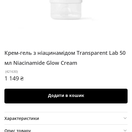
Крем-гель з ніацинамідом Transparent Lab 50
мл
Niacinamide Glow Cream
(
421630
)
1 149 ₴
Додати в кошик
Характеристики
Опис товару