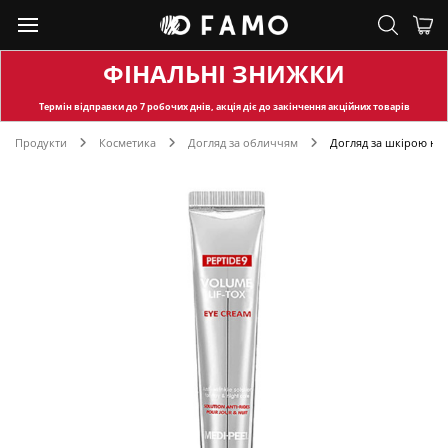
ФІНАЛЬНІ ЗНИЖКИ
Термін відправки
до 7 робочих днів, акція діє до закінчення акційних товарів
Продукти
Косметика
Догляд за обличчям
Догляд за шкірою на