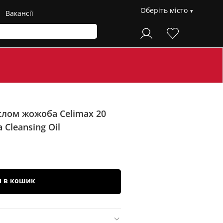
Оберіть місто
Вакансії
слом жожоба Celimax 20
 Cleansing Oil
и в кошик