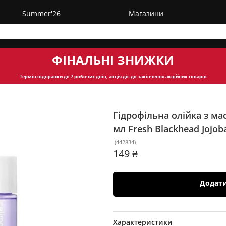
Summer'26
Магазини
ФІНАЛЬНІ ЗНИЖКИ
Термін відправки
до 7 робочих днів, акція діє до закінчення акційних товарів
Гідрофільна олійка з ма
мл
Fresh Blackhead Jojoba
(
442834
)
149 ₴
Додат
Характеристики