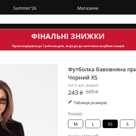
Summer'26
Магазини
ФІНАЛЬНІ ЗНИЖКИ
Термін відправки
до 7 робочих днів, акція діє до закінчення акційних товарів
Футболка бавовняна при
Чорний XS
FUT-F-424
(
444267
)
243 ₴
609 ₴
Таблиця розмірів
Розмір:
M
L
XS
S