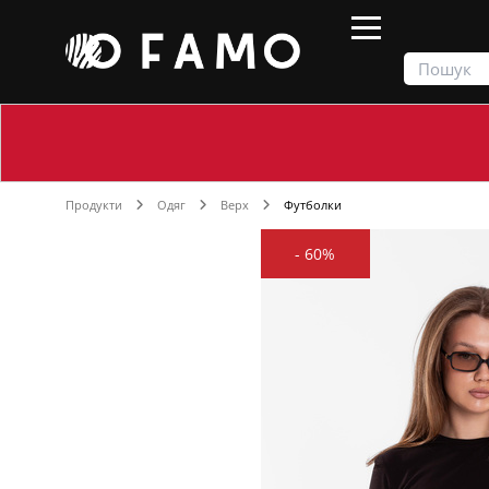
Продукти
Одяг
Верх
Футболки
-
60%