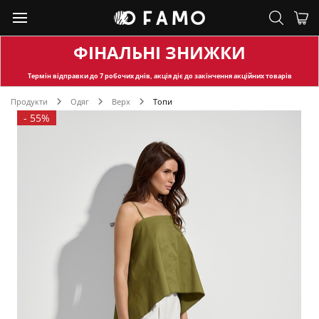
ФІНАЛЬНІ ЗНИЖКИ
Термін відправки
до 7 робочих днів, акція діє до закінчення акційних товарів
Продукти
Одяг
Верх
Топи
-
55%