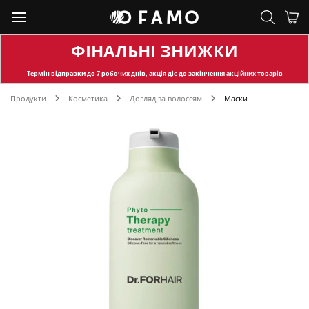
ФІНАЛЬНІ ЗНИЖКИ
Термін відправки
до 7 робочих днів, акція діє до закінчення акційних товарів
Продукти
Косметика
Догляд за волоссям
Маски