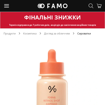
ФІНАЛЬНІ ЗНИЖКИ
Термін відправки
до 7 робочих днів, акція діє до закінчення акційних товарів
Продукти
Косметика
Догляд за обличчям
Сироватки