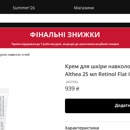
Summer'26
Магазини
ФІНАЛЬНІ ЗНИЖКИ
Термін відправки
до 7 робочих днів, акція діє до закінчення акційних товарів
ірою навколо очей
Крем для шкіри навколо
Althea 25 мл
Retinol Flat 
(
462906
)
939 ₴
Додат
Характеристики