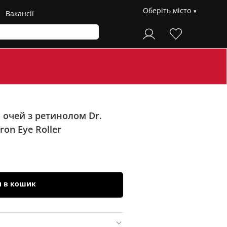
Оберіть місто
Вакансії
 очей з ретинолом Dr.
Iron Eye Roller
и в кошик