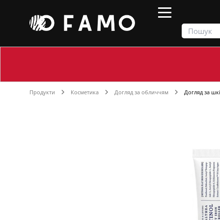
Продукти
Косметика
Догляд за обличчям
Догляд за шк