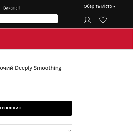
Оберіть місто
Вакансії
ючий Deeply Smoothing
и в кошик