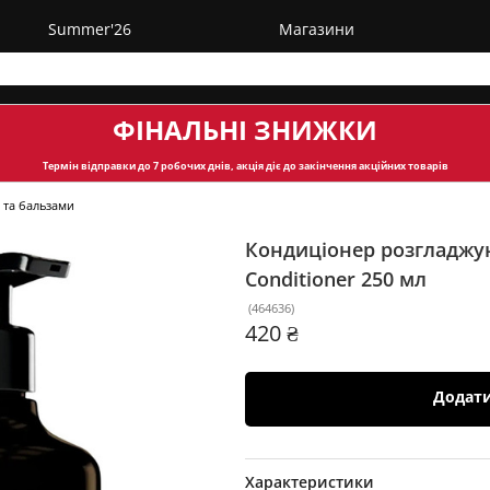
Summer'26
Магазини
ФІНАЛЬНІ ЗНИЖКИ
Термін відправки
до 7 робочих днів, акція діє до закінчення акційних товарів
 та бальзами
Кондиціонер розгладжу
Conditioner
250 мл
(
464636
)
420 ₴
Додат
Характеристики