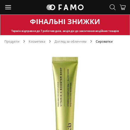
ФІНАЛЬНІ ЗНИЖКИ
Термін відправки
до 7 робочих днів, акція діє до закінчення акційних товарів
Продукти
Косметика
Догляд за обличчям
Сироватки