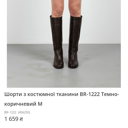
Шорти з костюмної тканини BR-1222
Темно-
коричневий M
BR-1222
(
456250
)
1 659 ₴