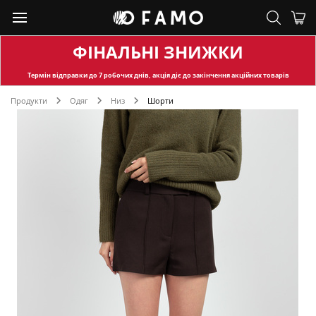
ФІНАЛЬНІ ЗНИЖКИ
Термін відправки
до 7 робочих днів, акція діє до закінчення акційних товарів
Продукти
Одяг
Низ
Шорти