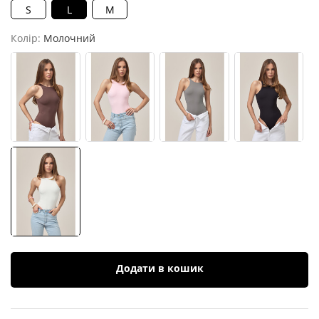
S
L
M
Колір:
Молочний
Додати в кошик