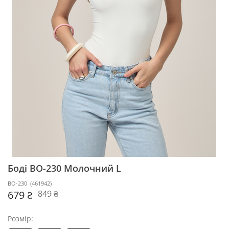
Боді BO-230
Молочний L
BO-230
(
461942
)
679 ₴
849 ₴
Розмір: