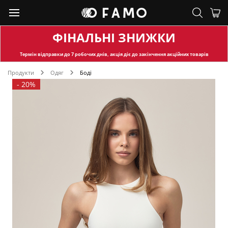
ФІНАЛЬНІ ЗНИЖКИ
Термін відправки
до 7 робочих днів, акція діє до закінчення акційних товарів
Продукти
Одяг
Боді
-
20%