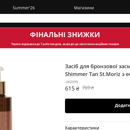
Summer'26
Магазини
ФІНАЛЬНІ ЗНИЖКИ
Термін відправки
до 7 робочих днів, акція діє до закінчення акційних товарів
Засіб для бронзової зас
Shimmer Tan St.Moriz
з 
(
462099
)
615 ₴
769 ₴
Додат
Характеристики