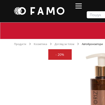
Продукти
Косметика
Догляд за тілом
Автобронзатори
-
20%