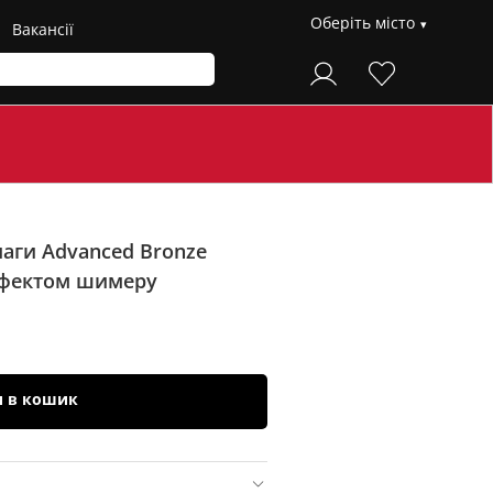
Оберіть місто
Вакансії
маги Advanced Bronze
ефектом шимеру
и в кошик