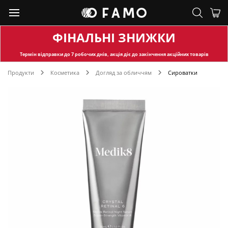
ФІНАЛЬНІ ЗНИЖКИ
Термін відправки
до 7 робочих днів, акція діє до закінчення акційних товарів
Продукти
Косметика
Догляд за обличчям
Сироватки