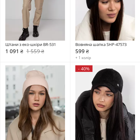
Штани з еко-шкіри BR-531
Вовняна шапка SHP-47573
1 091 ₴
1 559 ₴
599 ₴
+ 1 колір
-
40%