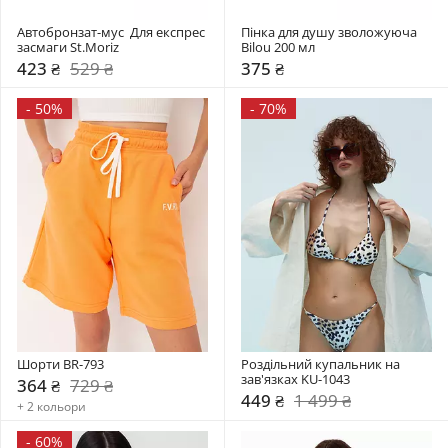
Автобронзат-мус  Для експрес 
Пінка для душу зволожуюча 
засмаги St.Moriz
Bilou 200 мл
423 ₴
529 ₴
375 ₴
-
50%
-
70%
Шорти BR-793
Роздільний купальник на 
зав'язках KU-1043
364 ₴
729 ₴
449 ₴
1 499 ₴
+ 2 кольори
-
60%