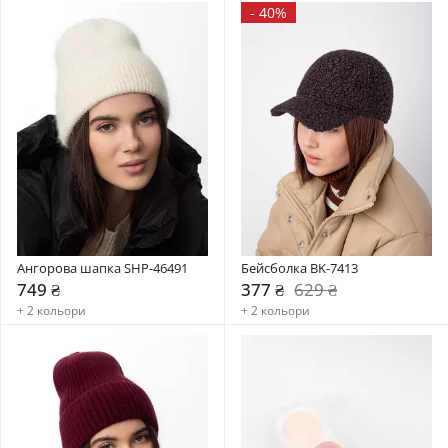
-
40%
Ангорова шапка SHP-46491
Бейсболка BK-7413
749 ₴
377 ₴
629 ₴
+ 2 кольори
+ 2 кольори