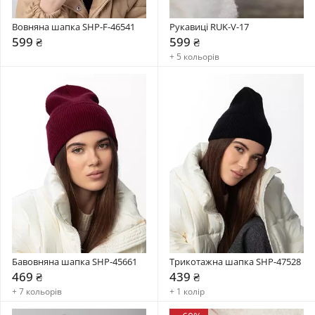
Вовняна шапка SHP-F-46541
Рукавиці RUK-V-17
599 ₴
599 ₴
+ 5 кольорів
Бавовняна шапка SHP-45661
Трикотажна шапка SHP-47528
469 ₴
439 ₴
+ 7 кольорів
+ 1 колір