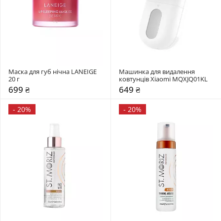
Маска для губ нічна LANEIGE 
Машинка для видалення 
20 г
ковтунців Xiaomi MQXJQ01KL
699 ₴
649 ₴
-
20%
-
20%