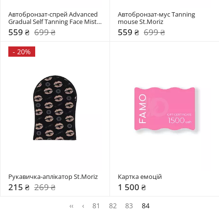
Автобронзат-спрей Advanced 
Автобронзат-муc Tanning 
Gradual Self Tanning Face Mist 
mouse St.Moriz
St.Moriz
559 ₴
699 ₴
559 ₴
699 ₴
-
20%
Рукавичка-аплікатор St.Moriz
Картка емоцій
215 ₴
269 ₴
1 500 ₴
‹‹
‹
81
82
83
84