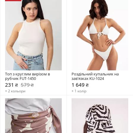
Топ з круглим вирізом в 
Роздільний купальник на 
рубчик FUT-1450
зав'язках KU-1024
231 ₴
579 ₴
1 649 ₴
+ 2 кольори
+ 1 колір