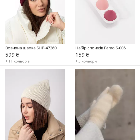
Вовняна шапка SHP-47260
Набір спонжів Famo S-005
599 ₴
159 ₴
+ 11 кольорів
+ 3 кольори