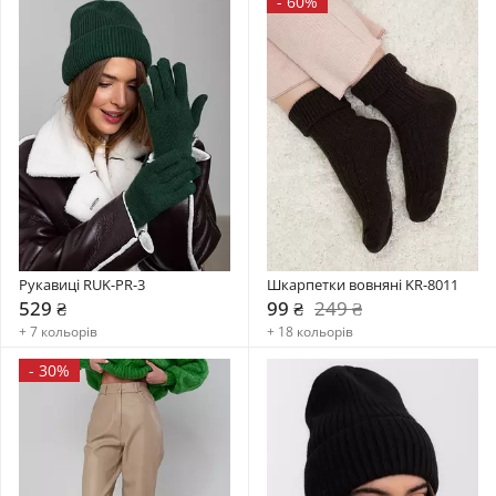
-
60%
Рукавиці RUK-PR-3
Шкарпетки вовняні KR-8011
529 ₴
99 ₴
249 ₴
+ 7 кольорів
+ 18 кольорів
-
30%