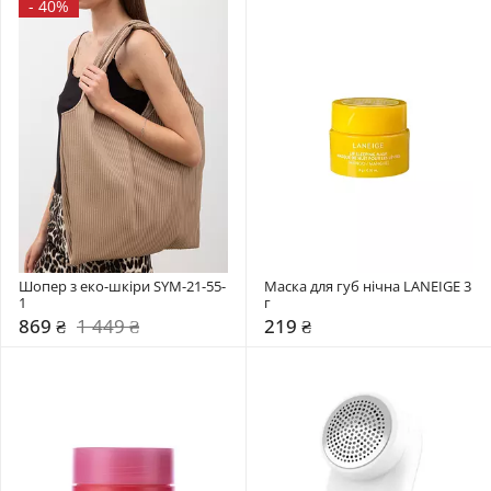
-
40%
Шопер з еко-шкіри SYM-21-55-
Маска для губ нічна LANEIGE 3 
1
г
869 ₴
1 449 ₴
219 ₴