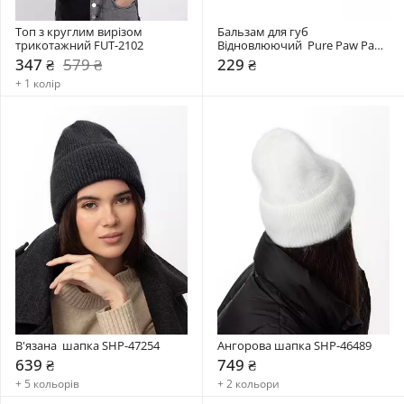
Топ з круглим вирізом 
Бальзам для губ 
трикотажний FUT-2102
Відновлюючий  Pure Paw Paw 
15 гр
347 ₴
579 ₴
229 ₴
+ 1 колір
В'язана  шапка SHP-47254
Ангорова шапка SHP-46489
639 ₴
749 ₴
+ 5 кольорів
+ 2 кольори