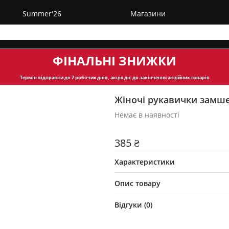
Summer'26
Магазини
ФІНАЛЬНІ ЗНИЖКИ
Термін відправки
до 7 робочих днів, акція діє до закінчення акційних товарів
Жіночі рукавички замше
Немає в наявності
385 ₴
Характеристики
Опис товару
Відгуки (
0
)