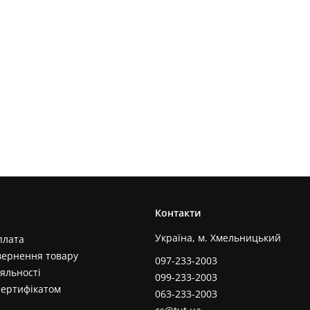
Контакти
Україна, м. Хмельницький
плата
вернення товару
097-233-2003
яльності
099-233-2003
сертифікатом
063-233-2003