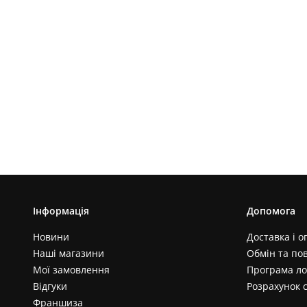
Інформація
Допомога
Новини
Доставка і о
Наші магазини
Обмін та по
Мої замовлення
Програма ло
Відгуки
Розрахунок 
Франшиза