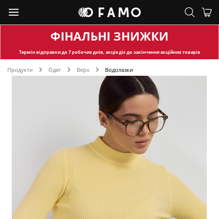
ФІНАЛЬНІ ЗНИЖКИ
Термін відправки
до 7 робочих днів, акція діє до закінчення акційних товарів
Продукти
Одяг
Верх
Водолазки