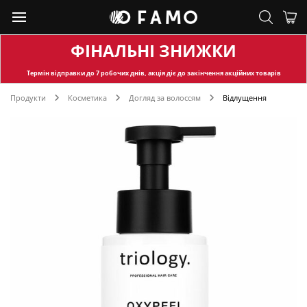
ФІНАЛЬНІ ЗНИЖКИ
Термін відправки
до 7 робочих днів, акція діє до закінчення акційних товарів
Продукти
Косметика
Догляд за волоссям
Відлущення