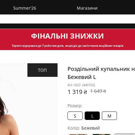
Summer'26
Магазини
ФІНАЛЬНІ ЗНИЖКИ
Термін відправки
до 7 робочих днів, акція діє до закінчення акційних товарів
Роздільний купальник на
ТОП
Бежевий L
KU-1023
(
440102
)
1 319 ₴
1 649 ₴
Розмір:
S
L
M
Колір:
Бежевий