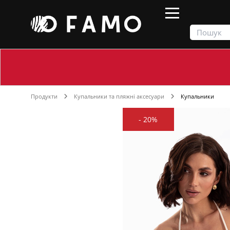
Продукти
Купальники та пляжні аксесуари
Купальники
-
20%