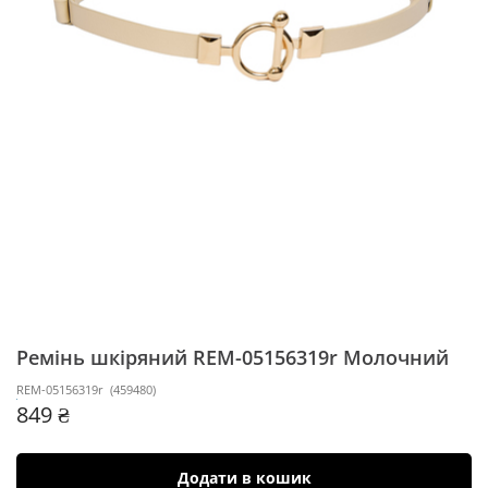
Ремінь шкіряний REM-05156319r
Молочний
REM-05156319r
(
459480
)
849 ₴
Додати в кошик