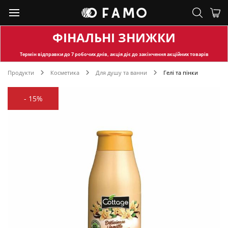
ФІНАЛЬНІ ЗНИЖКИ
Термін відправки
до 7 робочих днів, акція діє до закінчення акційних товарів
Продукти
Косметика
Для душу та ванни
Гелі та пінки
-
15%