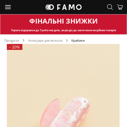
ФІНАЛЬНІ ЗНИЖКИ
Термін відправки
до 7 робочих днів, акція діє до закінчення акційних товарів
Продукти
Аксесуари для волосся
Крабики
-
20%