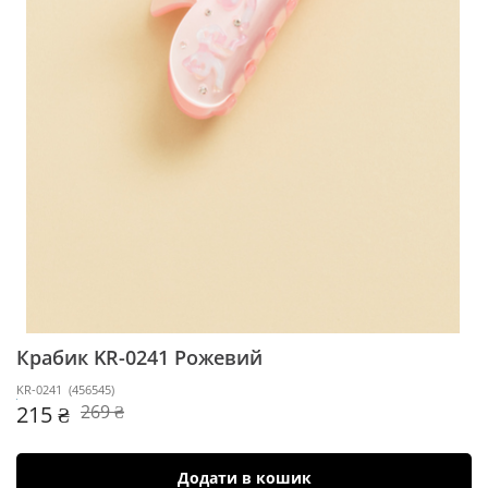
Крабик KR-0241
Рожевий
KR-0241
(
456545
)
215 ₴
269 ₴
Додати в кошик