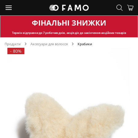
ФІНАЛЬНІ ЗНИЖКИ
Термін відправки
до 7 робочих днів, акція діє до закінчення акційних товарів
Продукти
Аксесуари для волосся
Крабики
-
80%