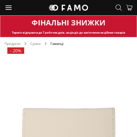
ФІНАЛЬНІ ЗНИЖКИ
Термін відправки
до 7 робочих днів, акція діє до закінчення акційних товарів
Продукти
Сумки
Гаманці
-
20%