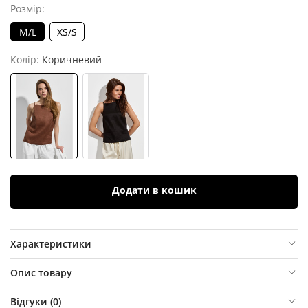
Розмір:
M/L
XS/S
Колір:
Коричневий
Додати в кошик
Характеристики
Опис товару
Відгуки (
0
)