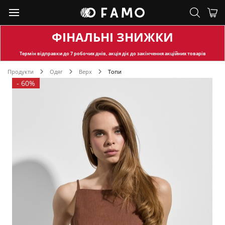
ФІНАЛЬНІ ЗНИЖКИ
Термін відправки
до 7 робочих днів, акція діє до закінчення акційних товарів
Продукти
Одяг
Верх
Топи
-
60%