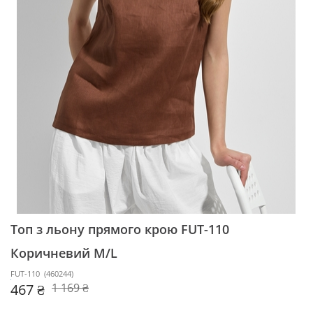
Топ з льону прямого крою FUT-110
Коричневий M/L
FUT-110
(
460244
)
467 ₴
1 169 ₴