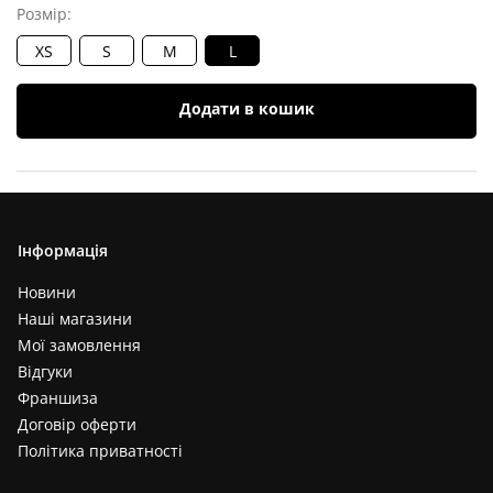
Розмір:
XS
S
M
L
Додати в кошик
Характеристики
Опис товару
Інформація
Відгуки (
0
)
Новини
Наші магазини
Мої замовлення
Відгуки
Франшиза
Договір оферти
Політика приватності