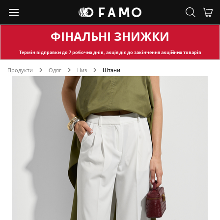
ФІНАЛЬНІ ЗНИЖКИ
Термін відправки
до 7 робочих днів, акція діє до закінчення акційних товарів
Продукти
Одяг
Низ
Штани